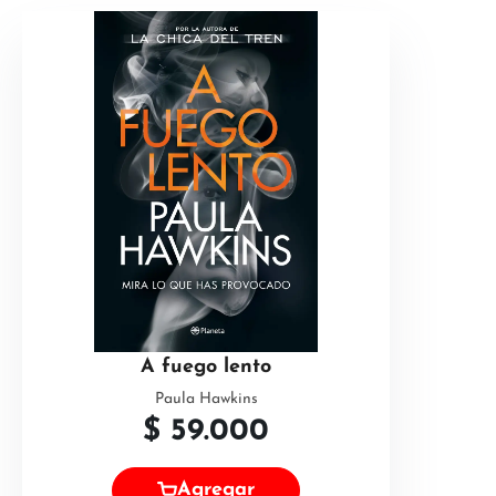
A fuego lento
Paula Hawkins
$
59.000
Agregar