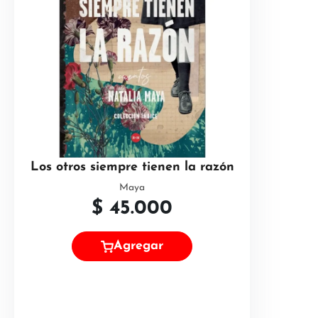
Los otros siempre tienen la razón
Maya
$
45.000
Agregar