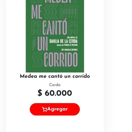
Medea me cantó un corrido
Cerda
$
60.000
Agregar