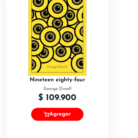
Nineteen eighty-four
George Orwell
$
109.900
Agregar