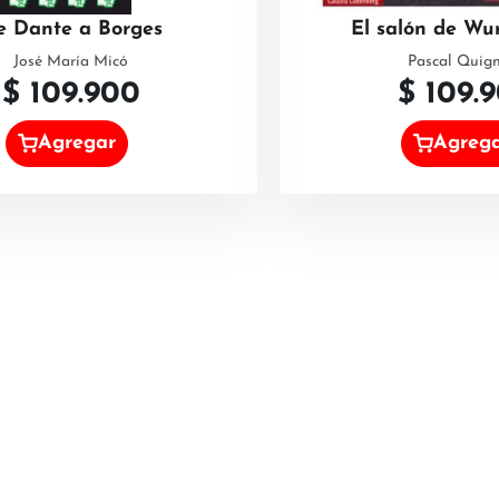
e Dante a Borges
El salón de Wu
José María Micó
Pascal Quig
$
109.900
$
109.
Agregar
Agreg