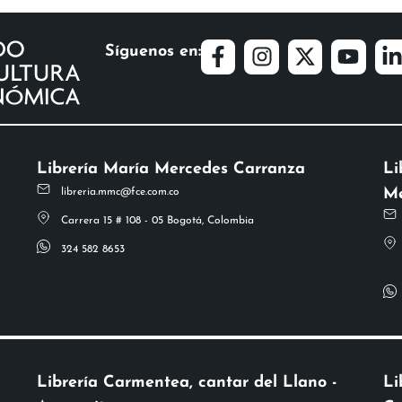
Síguenos en:
Librería María Mercedes Carranza
Li
Me
libreria.mmc@fce.com.co
Carrera 15 # 108 - 05 Bogotá, Colombia
324 582 8653
Librería Carmentea, cantar del Llano -
Li