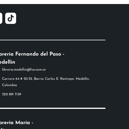
brería Fernando del Paso -
dellín
libreria.medellin@fce.com.co
Carrera 64 # 50-52, Barrio Carlos E. Restrepo. Medellín,
Colombia
320 891 7139
brería María -