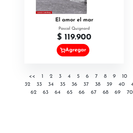
El amor el mar
Pascal Quignard
$
119.900
Agregar
<<
1
2
3
4
5
6
7
8
9
10
32
33
34
35
36
37
38
39
40
62
63
64
65
66
67
68
69
70