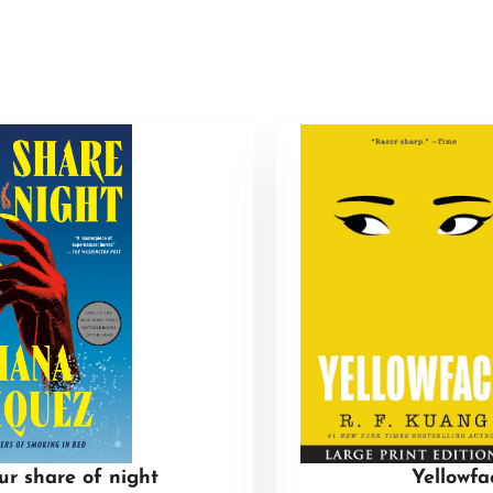
ur share of night
Yellowfa