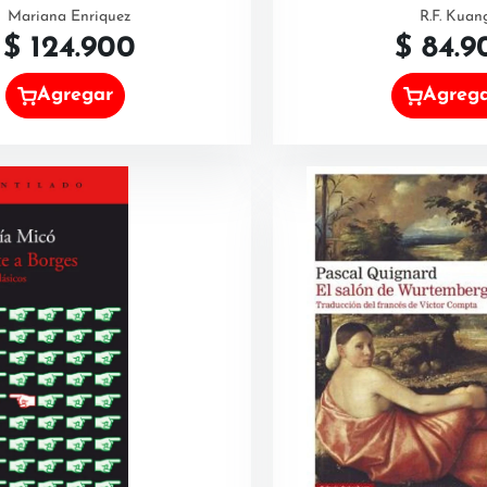
Mariana Enriquez
R.F. Kuan
$
124.900
$
84.9
Agregar
Agreg