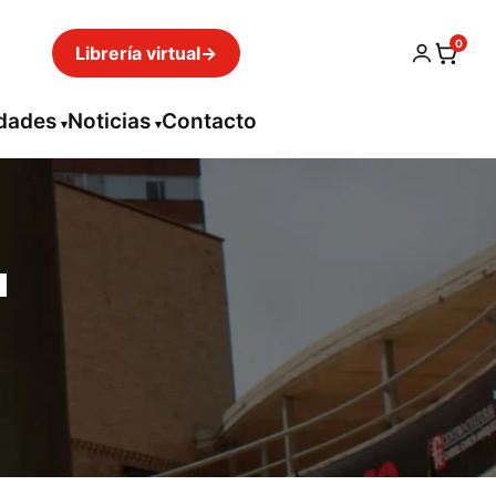
0
Librería virtual
→
idades
Noticias
Contacto
a