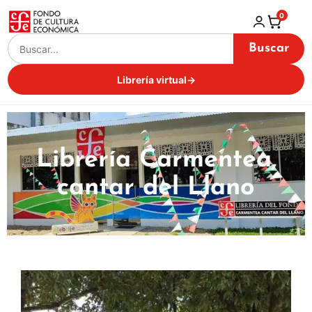
0
Buscar
Librería virtual
→
Librería Carmentea,
cantar del Llano