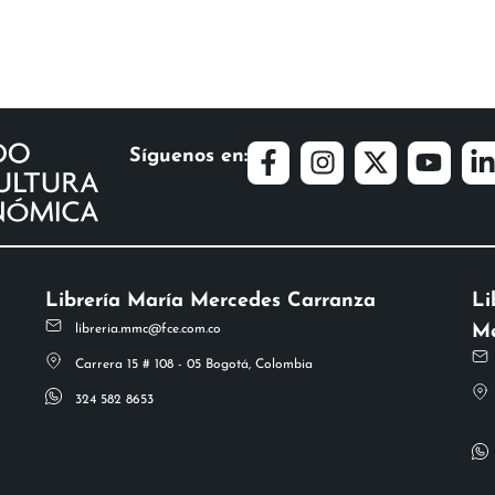
Síguenos en:
Librería María Mercedes Carranza
Li
Me
libreria.mmc@fce.com.co
Carrera 15 # 108 - 05 Bogotá, Colombia
324 582 8653