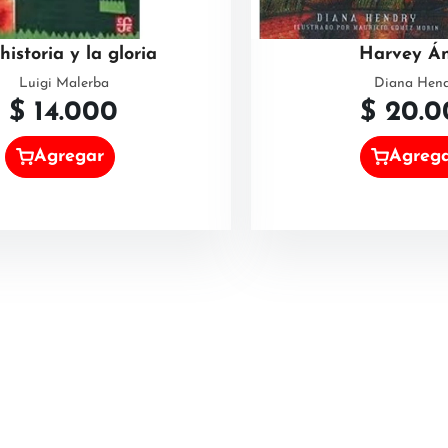
historia y la gloria
Harvey Á
Luigi Malerba
Diana Hen
$
14.000
$
20.0
Agregar
Agreg