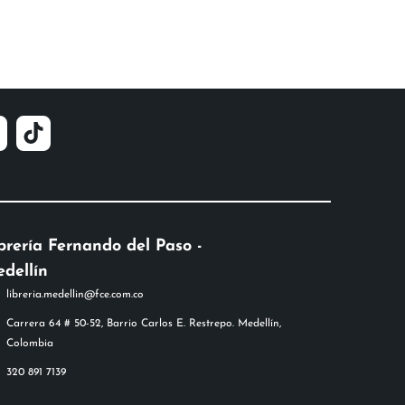
brería Fernando del Paso -
dellín
libreria.medellin@fce.com.co
Carrera 64 # 50-52, Barrio Carlos E. Restrepo. Medellín,
Colombia
320 891 7139