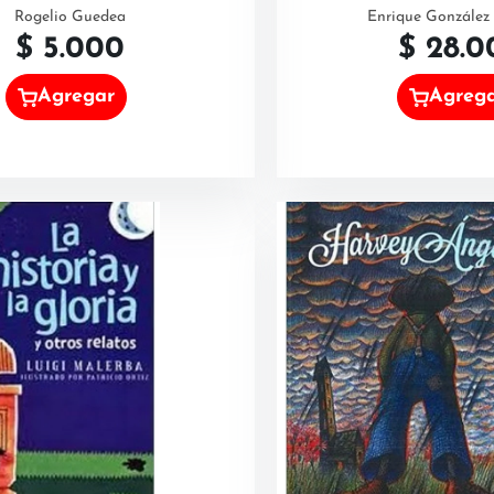
Rogelio Guedea
Enrique González
$
5.000
$
28.0
Agregar
Agreg