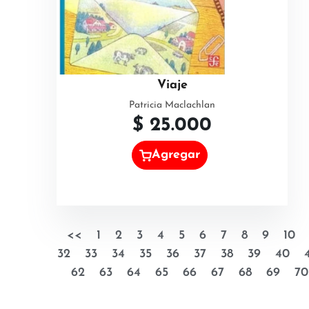
Viaje
Patricia Maclachlan
$
25.000
Agregar
<<
1
2
3
4
5
6
7
8
9
10
32
33
34
35
36
37
38
39
40
62
63
64
65
66
67
68
69
70