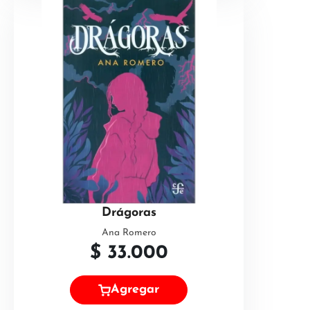
Drágoras
Ana Romero
$
33.000
Agregar