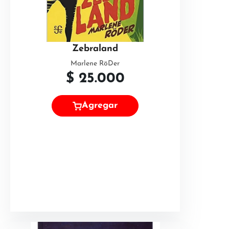
Zebraland
Marlene RöDer
$
25.000
Agregar