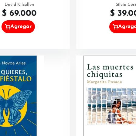
David Kilcullen
Silvia Cor
$
69.000
$
39.0
Agregar
Agreg