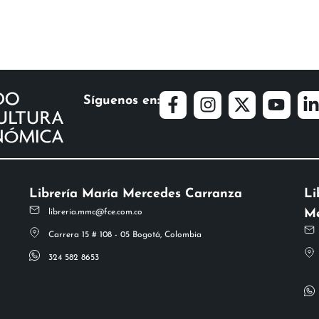
Síguenos en:
Librería María Mercedes Carranza
Li
Me
libreria.mmc@fce.com.co
Carrera 15 # 108 - 05 Bogotá, Colombia
324 582 8653