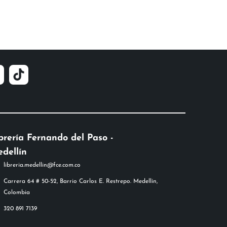
brería Fernando del Paso -
dellín
libreria.medellin@fce.com.co
Carrera 64 # 50-52, Barrio Carlos E. Restrepo. Medellín,
Colombia
320 891 7139