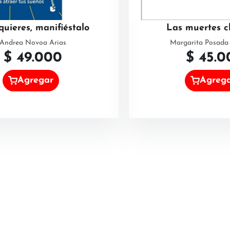
 quieres, manifiéstalo
Las muertes c
Andrea Novoa Arias
Margarita Posada 
$
49.000
$
45.0
Agregar
Agreg