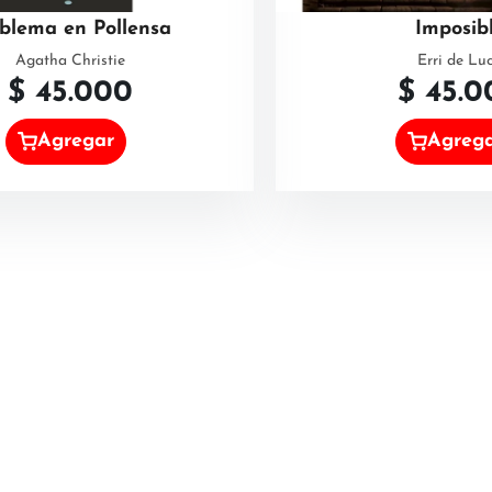
blema en Pollensa
Imposib
Agatha Christie
Erri de Lu
$
45.000
$
45.0
Agregar
Agreg