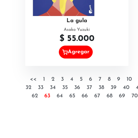
La gula
Asako Yuzuki
$
55.000
Agregar
<<
1
2
3
4
5
6
7
8
9
10
32
33
34
35
36
37
38
39
40
62
63
64
65
66
67
68
69
70