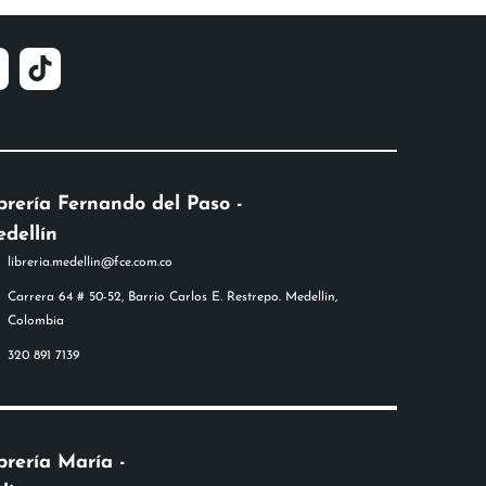
brería Fernando del Paso -
dellín
libreria.medellin@fce.com.co
Carrera 64 # 50-52, Barrio Carlos E. Restrepo. Medellín,
Colombia
320 891 7139
brería María -