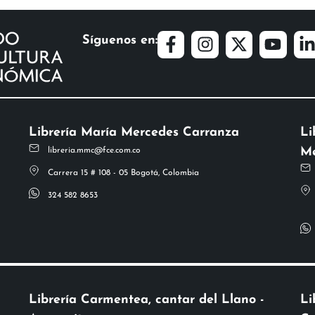
Síguenos en:
Librería María Mercedes Carranza
Li
Me
libreria.mmc@fce.com.co
Carrera 15 # 108 - 05 Bogotá, Colombia
324 582 8653
Librería Carmentea, cantar del Llano -
Li