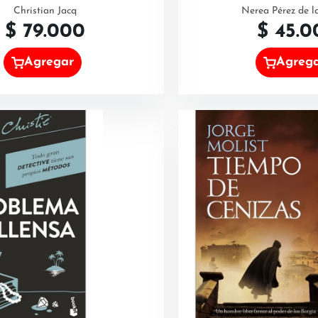
Christian Jacq
Nerea Pérez de l
$
79.000
$
45.0
Agregar
Agreg