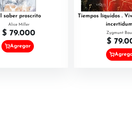
l saber proscrito
Tiempos líquidos . Vi
incertidu
Alice Miller
$
79.000
Zygmunt Ba
$
79.0
Agregar
Agreg