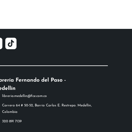
brería Fernando del Paso -
dellín
libreria.medellin@fce.com.co
Carrera 64 # 50-52, Barrio Carlos E. Restrepo. Medellín,
Colombia
320 891 7139