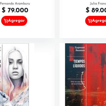
Fernando Aramburu
Julia Fran
$
79.000
$
89.0
Agregar
Agreg