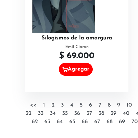
Silogismos de la amargura
Emil Cioran
$
69.000
Agregar
<<
1
2
3
4
5
6
7
8
9
10
32
33
34
35
36
37
38
39
40
62
63
64
65
66
67
68
69
70