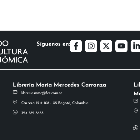
Síguenos en:
Librería María Mercedes Carranza
Li
Me
libreria.mmc@fce.com.co
Carrera 15 # 108 - 05 Bogotá, Colombia
324 582 8653