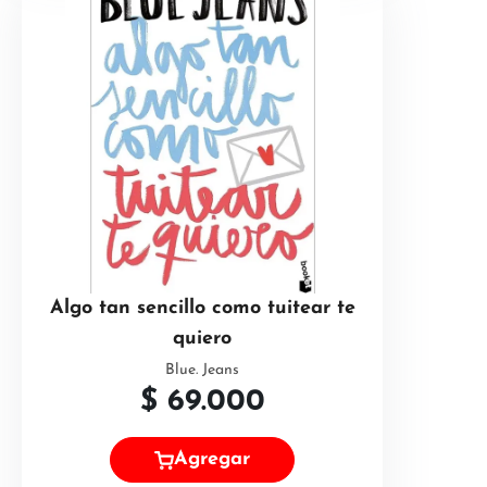
Algo tan sencillo como tuitear te
quiero
Blue. Jeans
$
69.000
Agregar