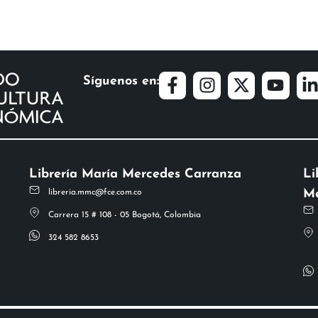
Síguenos en:
Librería María Mercedes Carranza
Li
Me
libreria.mmc@fce.com.co
Carrera 15 # 108 - 05 Bogotá, Colombia
324 582 8653