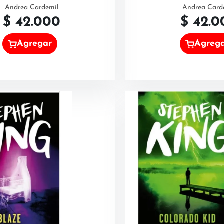
Andrea Cardemil
Andrea Card
$
42.000
$
42.0
Agregar
Agreg