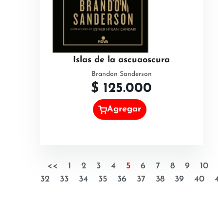
Islas de la ascuaoscura
Brandon Sanderson
$
125.000
Agregar
<<
1
2
3
4
5
6
7
8
9
10
32
33
34
35
36
37
38
39
40