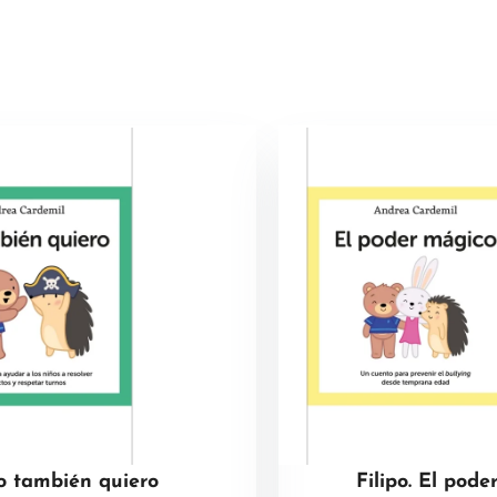
o también quiero
Filipo. El pod