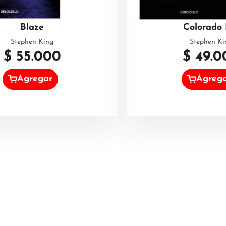
Blaze
Colorado 
Stephen King
Stephen Ki
$
55.000
$
49.0
Agregar
Agreg