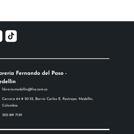
brería Fernando del Paso -
dellín
libreria.medellin@fce.com.co
Carrera 64 # 50-52, Barrio Carlos E. Restrepo. Medellín,
Colombia
320 891 7139