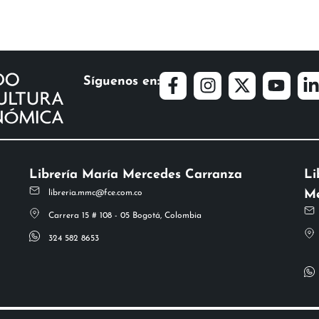
Síguenos en:
Librería María Mercedes Carranza
Li
Me
libreria.mmc@fce.com.co
Carrera 15 # 108 - 05 Bogotá, Colombia
324 582 8653