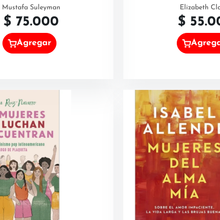
Mustafa Suleyman
Elizabeth Cl
$
75.000
$
55.0
Agregar
Agreg