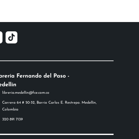
brería Fernando del Paso -
dellín
libreria.medellin@fce.com.co
Carrera 64 # 50-52, Barrio Carlos E. Restrepo. Medellín,
Colombia
320 891 7139