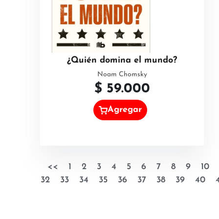
¿Quién domina el mundo?
Noam Chomsky
$
59.000
Agregar
<<
1
2
3
4
5
6
7
8
9
10
32
33
34
35
36
37
38
39
40