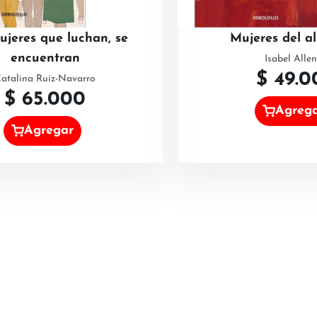
ujeres que luchan, se
Mujeres del a
encuentran
Isabel Alle
$
49.0
atalina Ruiz-Navarro
$
65.000
Agreg
Agregar