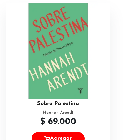
Sobre Palestina
Hannah Arendt
$
69.000
Agregar