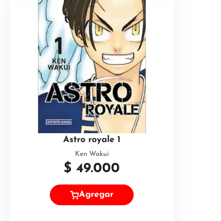
Astro royale 1
Ken Wakui
$
49.000
Agregar