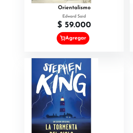
Orientalismo
Edward Said
$
59.000
Agregar