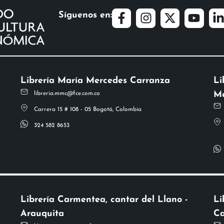
Síguenos en:
Librería María Mercedes Carranza
Li
Me
libreria.mmc@fce.com.co
Carrera 15 # 108 - 05 Bogotá, Colombia
324 582 8653
Librería Carmentea, cantar del Llano -
Li
Arauquita
Ca