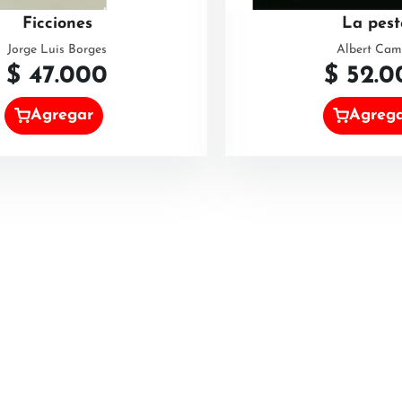
Ficciones
La pest
Jorge Luis Borges
Albert Cam
$
47.000
$
52.0
Agregar
Agreg