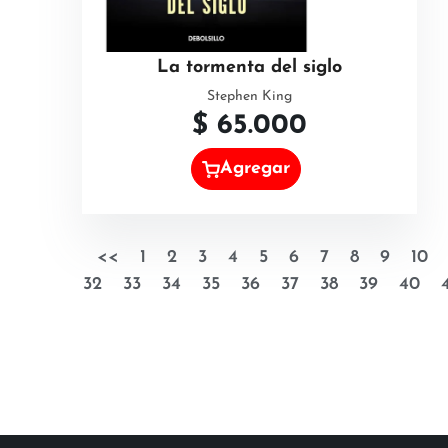
La tormenta del siglo
Stephen King
$
65.000
Agregar
<<
1
2
3
4
5
6
7
8
9
10
32
33
34
35
36
37
38
39
40