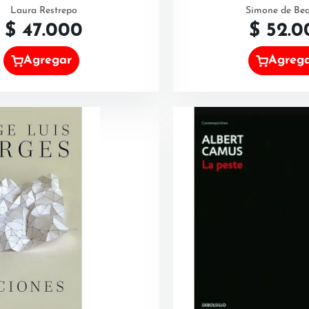
Laura Restrepo
Simone de Bea
$
47.000
$
52.0
Agregar
Agreg