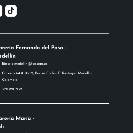
brería Fernando del Paso -
dellín
libreria.medellin@fce.com.co
Carrera 64 # 50-52, Barrio Carlos E. Restrepo. Medellín,
Colombia
320 891 7139
brería María -
li