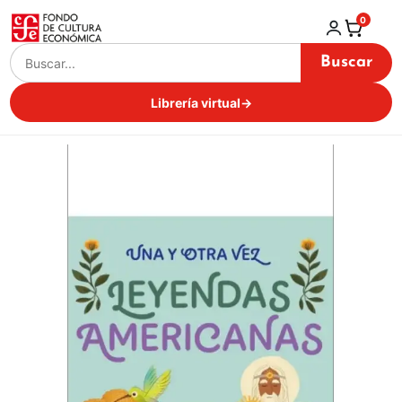
0
Buscar
Librería virtual
→