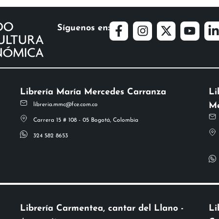
Síguenos en:
Librería María Mercedes Carranza
Li
Me
libreria.mmc@fce.com.co
Carrera 15 # 108 - 05 Bogotá, Colombia
324 582 8653
Librería Carmentea, cantar del Llano -
Li