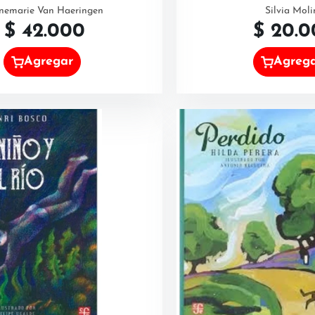
nemarie Van Haeringen
Silvia Moli
$
42.000
$
20.0
Agregar
Agreg