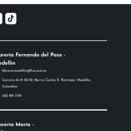
brería Fernando del Paso -
dellín
libreria.medellin@fce.com.co
Carrera 64 # 50-52, Barrio Carlos E. Restrepo. Medellín,
Colombia
320 891 7139
brería María -