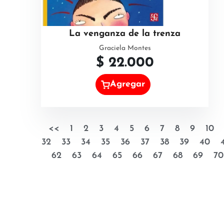
La venganza de la trenza
Graciela Montes
$
22.000
Agregar
<<
1
2
3
4
5
6
7
8
9
10
32
33
34
35
36
37
38
39
40
62
63
64
65
66
67
68
69
70