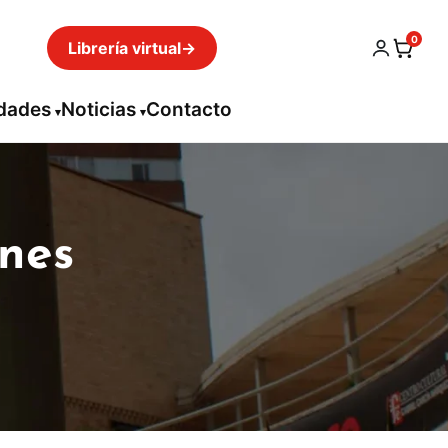
0
Librería virtual
→
idades
Noticias
Contacto
enes