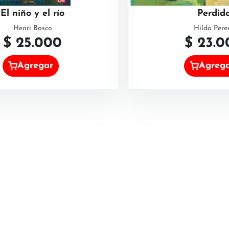
El niño y el río
Perdid
Henri Bosco
Hilda Pere
$
25.000
$
23.0
Agregar
Agreg