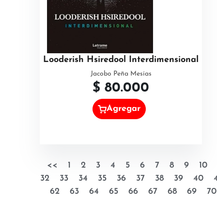
Looderish Hsiredool Interdimensional
Jacobo Peña Mesías
$
80.000
Agregar
<<
1
2
3
4
5
6
7
8
9
10
32
33
34
35
36
37
38
39
40
62
63
64
65
66
67
68
69
70