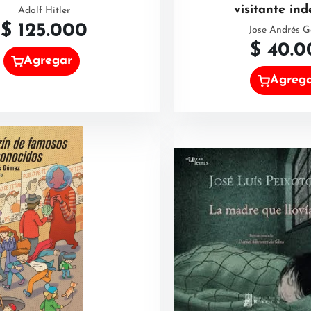
visitante in
Adolf Hitler
$
125.000
Jose Andrés 
$
40.0
Agregar
Agreg