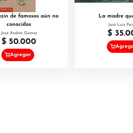
zín de famosos aún no
La madre que
conocidos
José Luis Pei
$
35.0
Jose Andrés Gómez
$
50.000
Agreg
Agregar