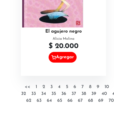
El agujero negro
Alicia Molina
$
20.000
Agregar
<<
1
2
3
4
5
6
7
8
9
10
32
33
34
35
36
37
38
39
40
62
63
64
65
66
67
68
69
70