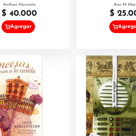
Anthon Horowitz
Ann M Mar
$
40.000
$
25.0
Agregar
Agreg