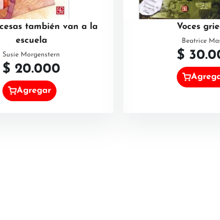
ncesas también van a la
Voces gri
escuela
Beatrice Mas
$
30.0
Susie Morgenstern
$
20.000
Agreg
Agregar