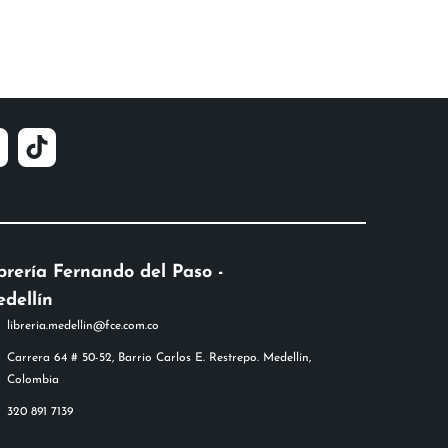
brería Fernando del Paso -
dellín
libreria.medellin@fce.com.co
Carrera 64 # 50-52, Barrio Carlos E. Restrepo. Medellín,
Colombia
320 891 7139