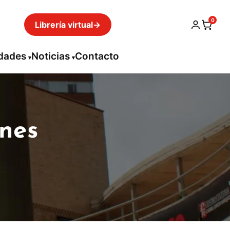
0
Librería virtual
→
idades
Noticias
Contacto
enes