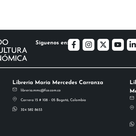
Síguenos en:
Librería María Mercedes Carranza
Li
Me
libreria.mmc@fce.com.co
Carrera 15 # 108 - 05 Bogotá, Colombia
324 582 8653