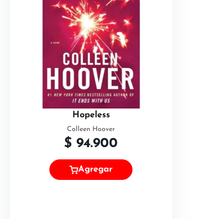
Hopeless
Colleen Hoover
$
94.900
Agregar