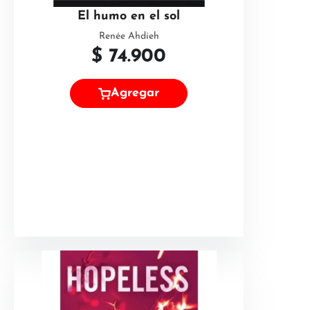
El humo en el sol
Renée Ahdieh
$
74.900
Agregar