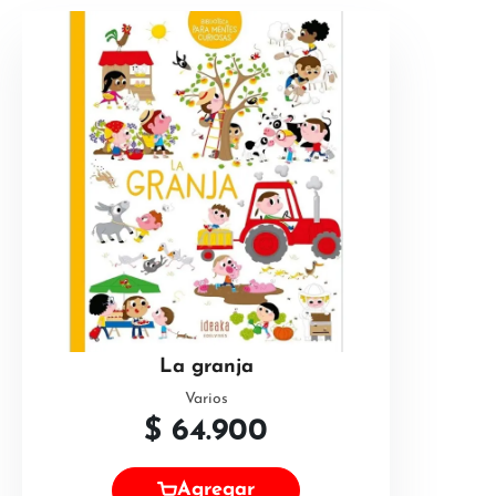
La granja
Varios
$
64.900
Agregar