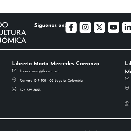
Síguenos en:
Librería María Mercedes Carranza
Li
Me
libreria.mmc@fce.com.co
Carrera 15 # 108 - 05 Bogotá, Colombia
324 582 8653