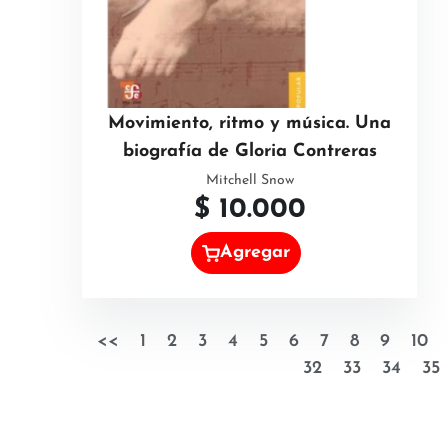
Movimiento, ritmo y música. Una
biografía de Gloria Contreras
Mitchell Snow
$
10.000
Agregar
<<
1
2
3
4
5
6
7
8
9
10
32
33
34
35