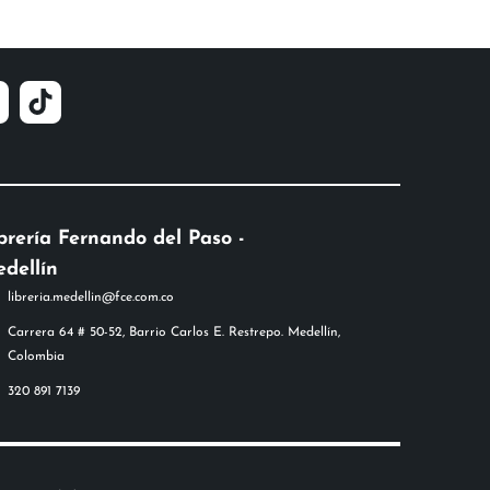
brería Fernando del Paso -
dellín
libreria.medellin@fce.com.co
Carrera 64 # 50-52, Barrio Carlos E. Restrepo. Medellín,
Colombia
320 891 7139