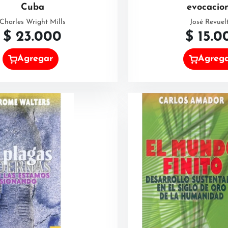
Cuba
evocacio
Charles Wright Mills
José Revuel
$
23.000
$
15.0
Agregar
Agreg