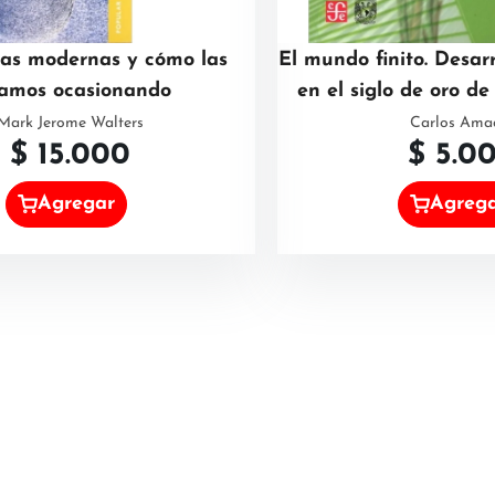
gas modernas y cómo las
El mundo finito. Desar
tamos ocasionando
en el siglo de oro d
Mark Jerome Walters
Carlos Ama
$
15.000
$
5.0
Agregar
Agreg