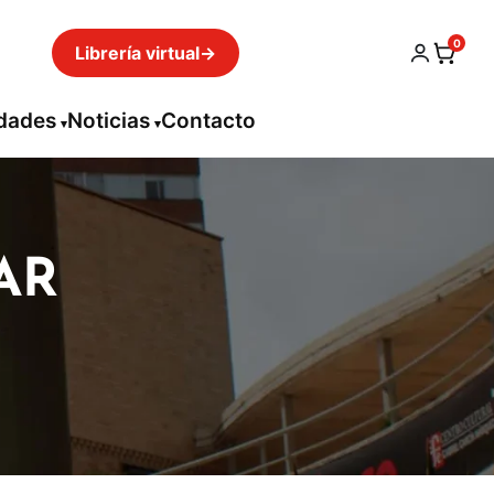
0
Librería virtual
→
idades
Noticias
Contacto
AR