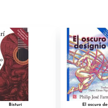
Bisturí
El oscuro de