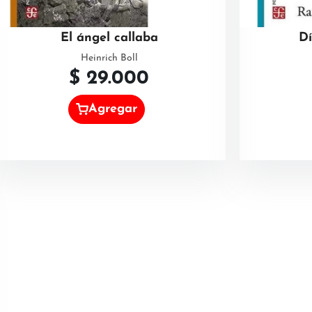
El ángel callaba
Dí
Heinrich Boll
$
29.000
Agregar