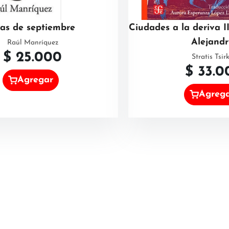
as de septiembre
Ciudades a la deriva II
Alejandr
Raúl Manríquez
$
25.000
Stratis Tsir
$
33.0
Agregar
Agreg