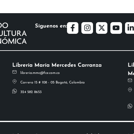
Síguenos en:
Librería María Mercedes Carranza
Li
Me
libreria.mmc@fce.com.co
Carrera 15 # 108 - 05 Bogotá, Colombia
324 582 8653