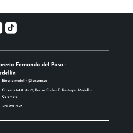
brería Fernando del Paso -
dellín
libreria.medellin@fce.com.co
Carrera 64 # 50-52, Barrio Carlos E. Restrepo. Medellín,
Colombia
320 891 7139