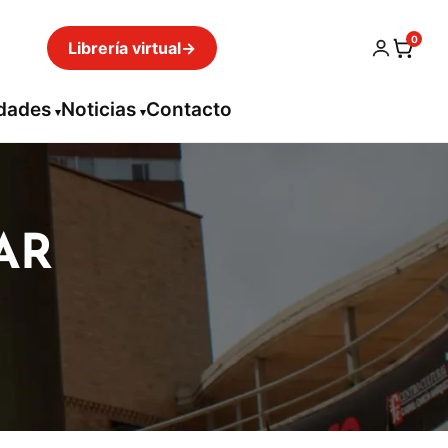
0
Librería virtual
→
idades
Noticias
Contacto
AR