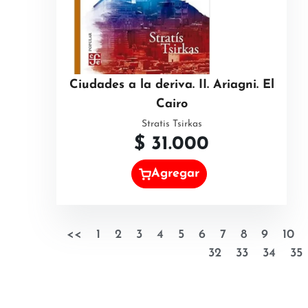
Ciudades a la deriva. II. Ariagni. El
Cairo
Stratis Tsirkas
$
31.000
Agregar
<<
1
2
3
4
5
6
7
8
9
10
32
33
34
35