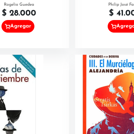
Rogelio Guedea
Philip José F
$
28.000
$
41.0
Agregar
Agreg