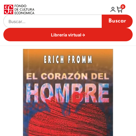
0
Buscar
Librería virtual
→