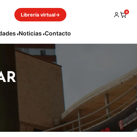
0
Librería virtual
→
idades
Noticias
Contacto
AR