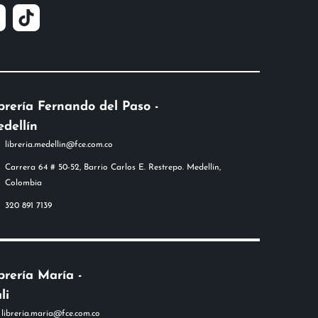
brería Fernando del Paso -
dellín
libreria.medellin@fce.com.co
Carrera 64 # 50-52, Barrio Carlos E. Restrepo. Medellín,
Colombia
320 891 7139
brería María -
li