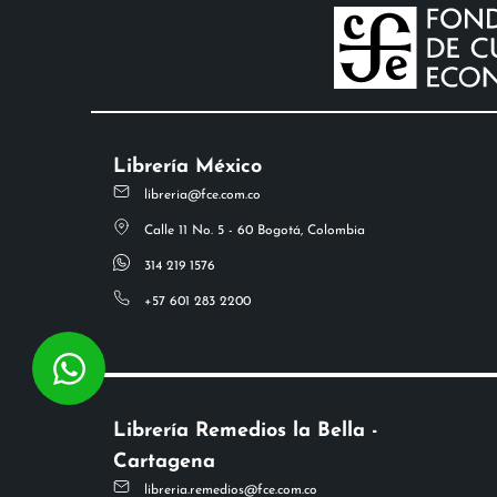
Librería México
libreria@fce.com.co
Calle 11 No. 5 - 60 Bogotá, Colombia
314 219 1576
+57 601 283 2200
Librería Remedios la Bella -
Cartagena
libreria.remedios@fce.com.co