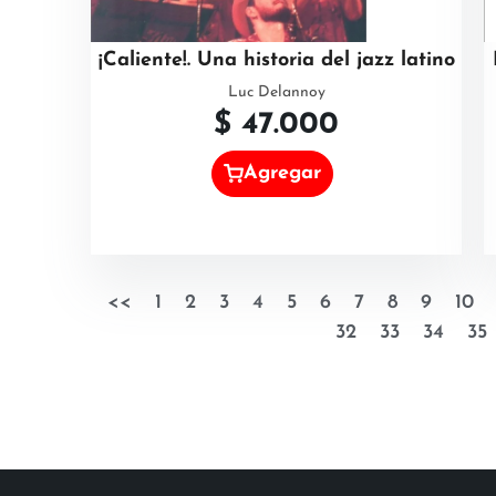
¡Caliente!. Una historia del jazz latino
Luc Delannoy
$
47.000
Agregar
<<
1
2
3
4
5
6
7
8
9
10
32
33
34
35