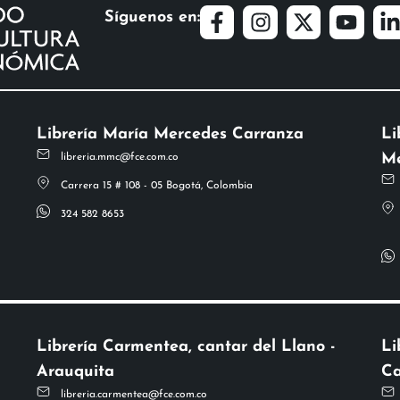
Síguenos en:
Librería María Mercedes Carranza
Li
Me
libreria.mmc@fce.com.co
Carrera 15 # 108 - 05 Bogotá, Colombia
324 582 8653
Librería Carmentea, cantar del Llano -
Li
Arauquita
Ca
libreria.carmentea@fce.com.co