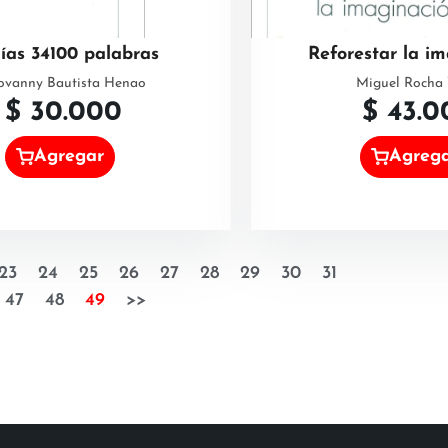
días 34100 palabras
Reforestar la i
ovanny Bautista Henao
Miguel Rocha 
$
30.000
$
43.0
Agregar
Agreg
23
24
25
26
27
28
29
30
31
47
48
49
>>