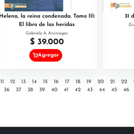
Helena, la reina condenada. Tomo III:
31 
El libro de las heridas
Gi
Gabriela A. Arciniegas
$
39.000
Agregar
11
12
13
14
15
16
17
18
19
20
21
22
36
37
38
39
40
41
42
43
44
45
46