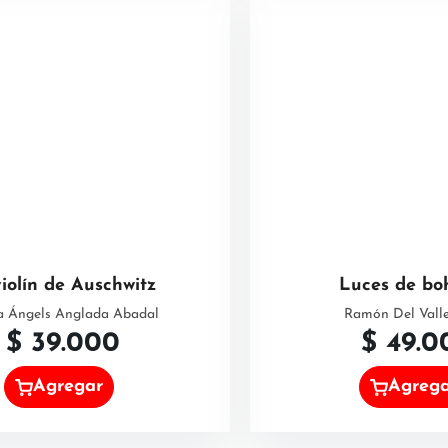
violín de Auschwitz
Luces de bo
a Ángels Anglada Abadal
Ramón Del Valle
$
39.000
$
49.0
Agregar
Agreg