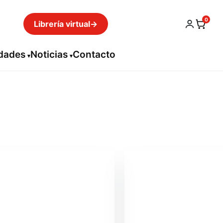
0
Librería virtual
→
idades
Noticias
Contacto