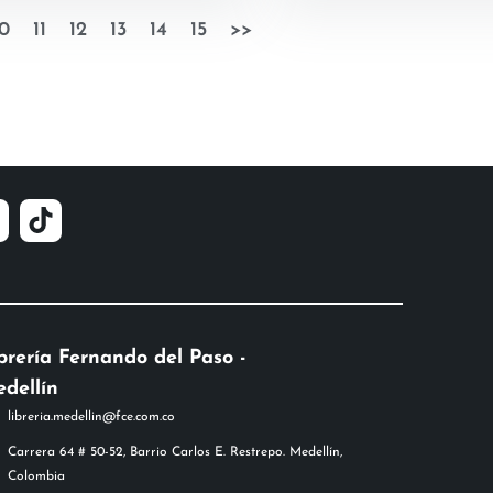
0
11
12
13
14
15
>>
brería Fernando del Paso -
dellín
libreria.medellin@fce.com.co
Carrera 64 # 50-52, Barrio Carlos E. Restrepo. Medellín,
Colombia