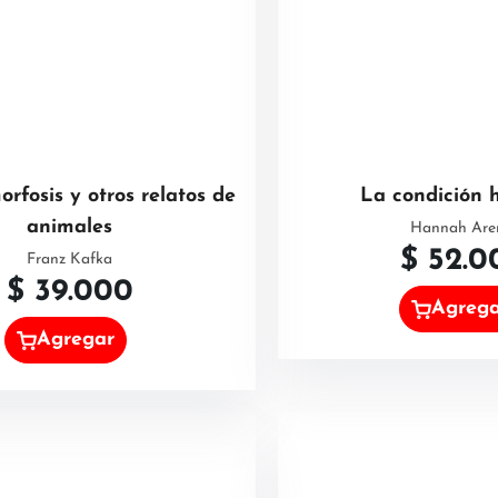
rfosis y otros relatos de
La condición
animales
Hannah Are
$
52.0
Franz Kafka
$
39.000
Agreg
Agregar