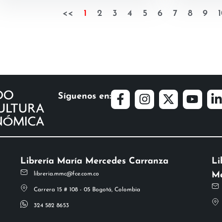
<<
1
2
3
4
5
6
7
8
9
1
Síguenos en:
Librería María Mercedes Carranza
Li
Me
libreria.mmc@fce.com.co
Carrera 15 # 108 - 05 Bogotá, Colombia
324 582 8653