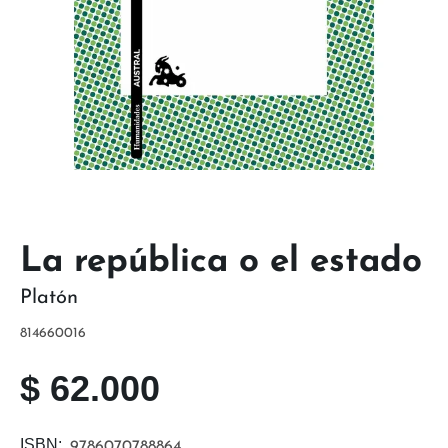
La república o el estado
Platón
814660016
$
62.000
ISBN:
9786070788864