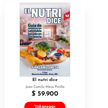
El nutri dice
Juan Camilo Mesa Pinilla
$
59.900
Agregar