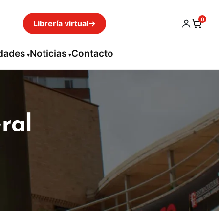
0
Librería virtual
→
idades
Noticias
Contacto
ral