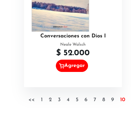
Conversaciones con Dios I
Neale Walsch
$
52.000
Agregar
<<
1
2
3
4
5
6
7
8
9
10