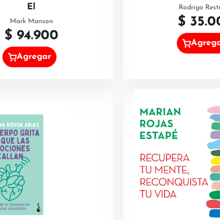
El
Rodrigo Rest
$
35.0
Mark Manson
$
94.900
Agreg
Agregar