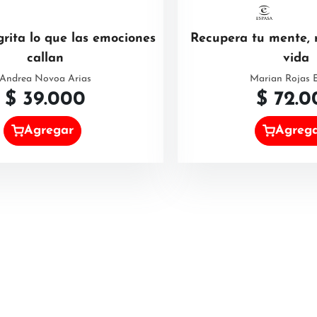
grita lo que las emociones
Recupera tu mente, 
callan
vida
Andrea Novoa Arias
Marian Rojas 
$
39.000
$
72.0
Agregar
Agreg