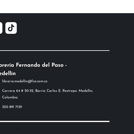
brería Fernando del Paso -
dellín
libreria.medellin@fce.com.co
Carrera 64 # 50-52, Barrio Carlos E. Restrepo. Medellín,
Colombia
320 891 7139