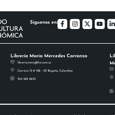
Síguenos en:
Librería María Mercedes Carranza
Li
Me
libreria.mmc@fce.com.co
Carrera 15 # 108 - 05 Bogotá, Colombia
324 582 8653