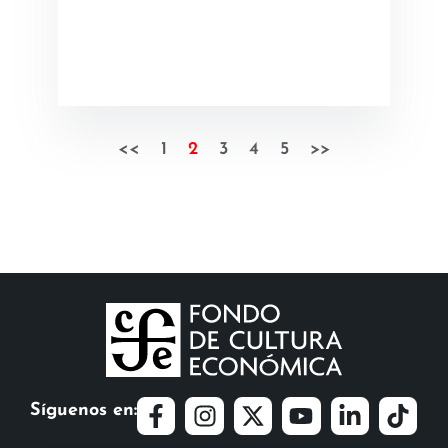
<<
1
2
3
4
5
>>
Síguenos en: