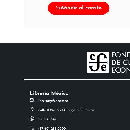
Añadir al carrito
Librería México
libreria@fce.com.co
Calle 11 No. 5 - 60 Bogotá, Colombia
314 219 1576
+57 601 283 2200