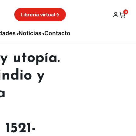
0
Librería virtual
→
idades
Noticias
Contacto
y utopía.
indio y
a
1521-