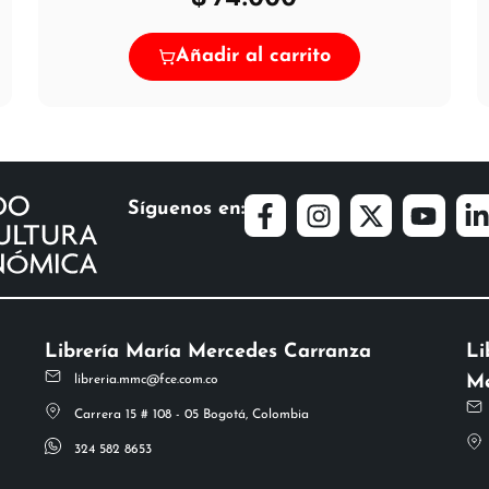
Añadir al carrito
Síguenos en:
Librería María Mercedes Carranza
Li
Me
libreria.mmc@fce.com.co
Carrera 15 # 108 - 05 Bogotá, Colombia
324 582 8653