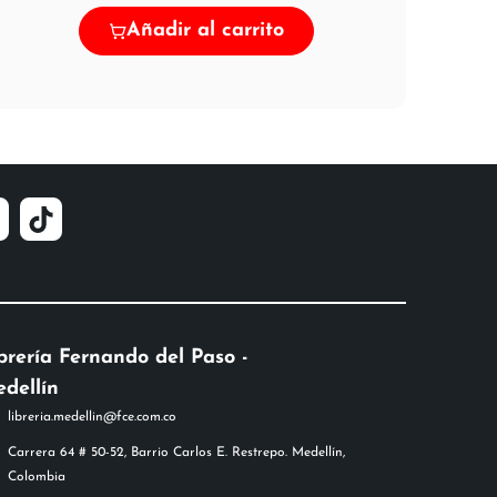
Añadir al carrito
brería Fernando del Paso -
dellín
libreria.medellin@fce.com.co
Carrera 64 # 50-52, Barrio Carlos E. Restrepo. Medellín,
Colombia