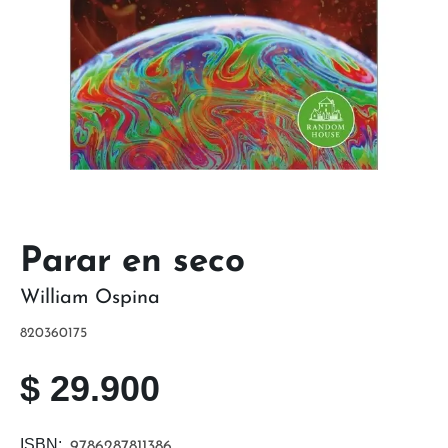
Parar en seco
William Ospina
820360175
$
29.900
ISBN:
9786287811386