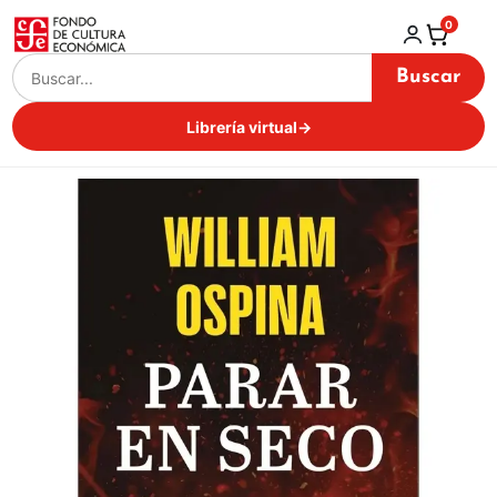
0
Buscar
Librería virtual
→