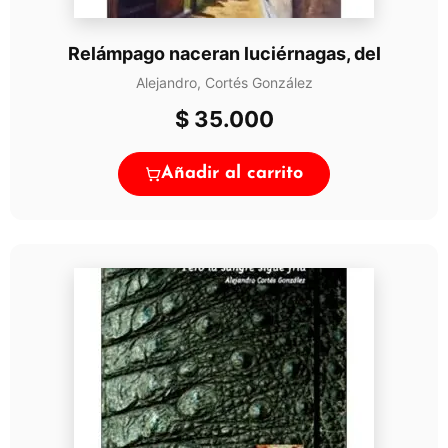
Relámpago naceran luciérnagas, del
Alejandro, Cortés González
$
35.000
Añadir al carrito