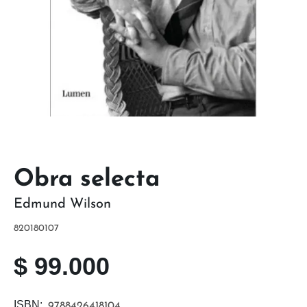
Obra selecta
Edmund Wilson
820180107
$
99.000
ISBN:
9788426418104