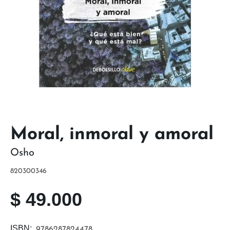
Moral, inmoral y amoral
Osho
820300346
$
49.000
ISBN:
9786287824478