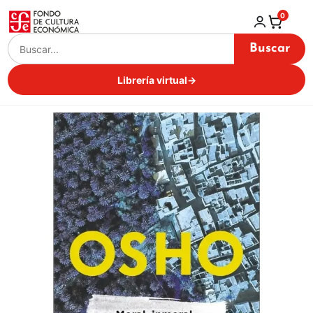
0
Buscar
Librería virtual
→