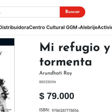
Buscar
Distribuidora
Centro Cultural GGM
Alebrije
Activ
Mi refugio y
tormenta
Arundhati Roy
820330194
$
79.000
ISBN:
9786287778856