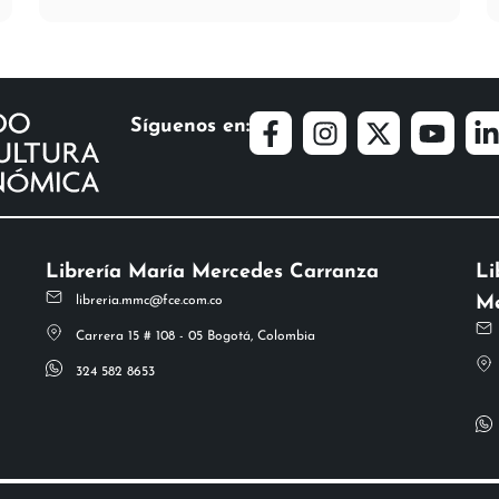
Síguenos en:
Librería María Mercedes Carranza
Li
Me
libreria.mmc@fce.com.co
Carrera 15 # 108 - 05 Bogotá, Colombia
324 582 8653