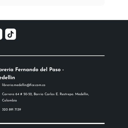
brería Fernando del Paso -
dellín
libreria.medellin@fce.com.co
Carrera 64 # 50-52, Barrio Carlos E. Restrepo. Medellín,
Colombia
320 891 7139