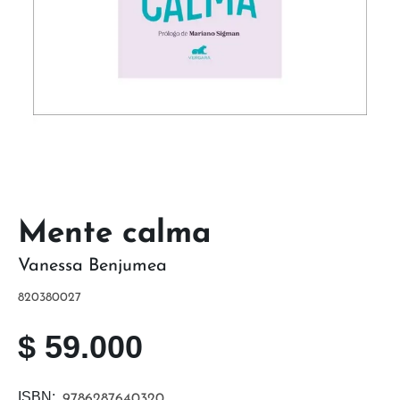
Mente calma
Vanessa Benjumea
820380027
$
59.000
ISBN:
9786287640320