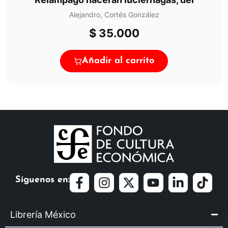
Alejandro, Cortés González
$
35.000
Añadir al carrito
Síguenos en:
Librería México