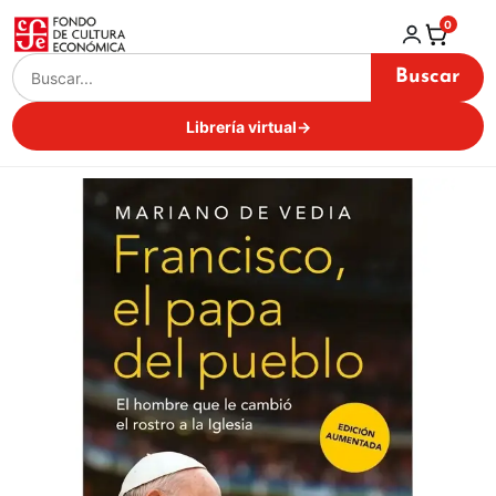
0
Buscar
Librería virtual
→