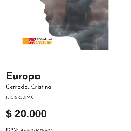
Europa
Cerrada
,
Cristina
151016R001MX
$
20.000
ISBN:
9786071689603