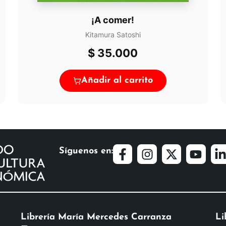
¡A comer!
Kitamura Satoshi
$
35.000
Añadir al carrito
Síguenos en:
Librería María Mercedes Carranza
Li