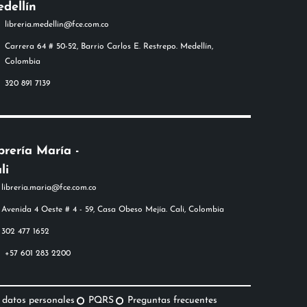
dellín
libreria.medellin@fce.com.co
Carrera 64 # 50-52, Barrio Carlos E. Restrepo. Medellín,
Colombia
320 891 7139
brería María -
li
+57 601 283 2200
 datos personales
PQRS
Preguntas frecuentes