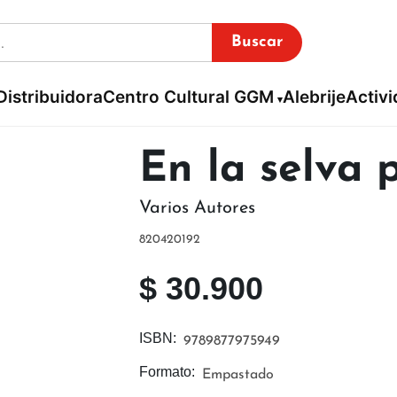
Buscar
Distribuidora
Centro Cultural GGM
Alebrije
Activ
En la selva 
Varios Autores
820420192
$
30.900
ISBN:
9789877975949
Formato:
Empastado