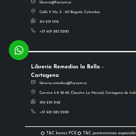
libreria@fce.com.co
Calle 11 No. 5 - 60 Bogotá, Colombia
314 219 1576
+57 601 283 2200
Librería Remedios la Bella -
Cartagena
libreria.remedios@fce.com.co
Carrera 4 # 38-40, Claustro La Merced, Cartagena de Indi
304 239 3142
+57 601 283 2200
T&C bonos FCE
T&C promociones especiale