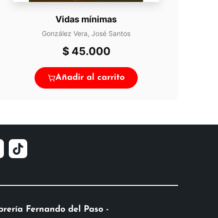
Vidas mínimas
González Vera, José Santos
$
45.000
Añadir al carrito
brería Fernando del Paso -