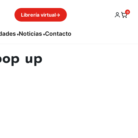
0
Librería virtual
→
idades
Noticias
Contacto
pop up