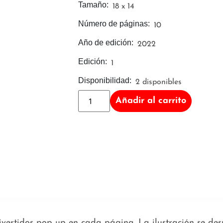
Tamaño:
18 x 14
Número de páginas:
10
Año de edición:
2022
Edición:
1
Disponibilidad:
2 disponibles
Añadir al carrito
vertidos pop up en cada página. La ilustración se desp