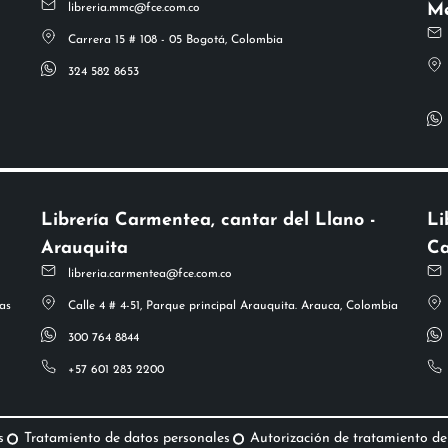
Me
libreria.mmc@fce.com.co
Carrera 15 # 108 - 05 Bogotá, Colombia
324 582 8653
Librería Carmentea, cantar del Llano -
Li
Arauquita
Ca
libreria.carmentea@fce.com.co
as
Calle 4 # 4-51, Parque principal Arauquita. Arauca, Colombia
300 764 8844
+57 601 283 2200
s
Tratamiento de datos personales
Autorización de tratamiento de