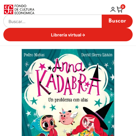
0
Buscar
Librería virtual
→