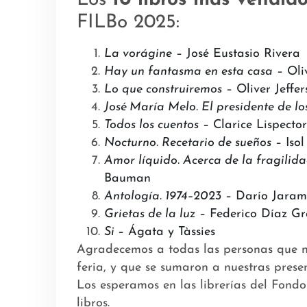
FILBo 2025:
La vorágine
– José Eustasio Rivera
Hay un fantasma en esta casa
– Oliv
Lo que construiremos
– Oliver Jeffer
José María Melo. El presidente de lo
Todos los cuentos
– Clarice Lispecto
Nocturno. Recetario de sueños
– Isol
Amor líquido. Acerca de la fragilid
Bauman
Antología. 1974–2023
– Darío Jaram
Grietas de la luz
– Federico Díaz G
Si
– Ágata y Tàssies
Agradecemos a todas las personas que n
feria, y que se sumaron a nuestras present
Los esperamos en las librerías del Fond
libros.