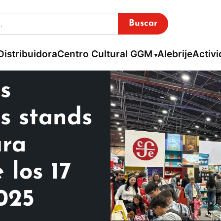
Buscar
Distribuidora
Centro Cultural GGM
Alebrije
Activ
s
es stands
ura
los 17
025