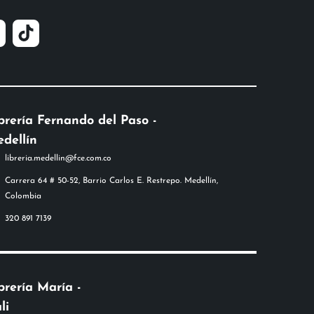
brería Fernando del Paso -
dellín
libreria.medellin@fce.com.co
Carrera 64 # 50-52, Barrio Carlos E. Restrepo. Medellín,
Colombia
320 891 7139
brería María -
li