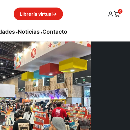
0
Librería virtual
→
idades
Noticias
Contacto