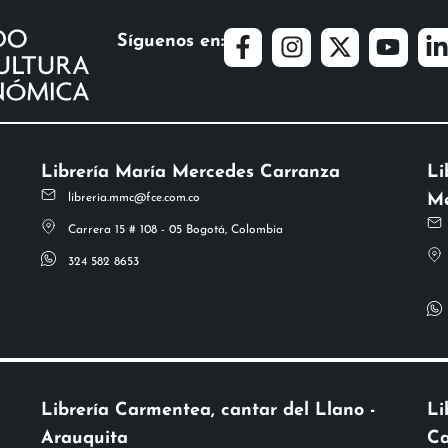
Síguenos en:
Librería María Mercedes Carranza
Li
Me
libreria.mmc@fce.com.co
Carrera 15 # 108 - 05 Bogotá, Colombia
324 582 8653
Librería Carmentea, cantar del Llano -
Li
Arauquita
Ca