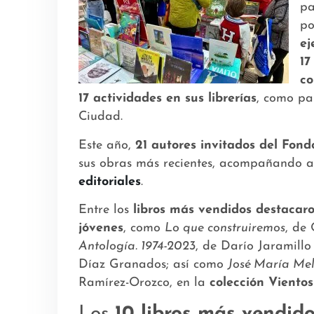
pa
po
ej
17
co
17 actividades en sus librerías
, como pa
Ciudad.
Este año,
21 autores invitados del Fon
sus obras más recientes, acompañando 
editoriales
.
Entre los
libros más vendidos destacaron
jóvenes
, como
Lo que construiremos
, de 
Antología. 1974-2023
, de Darío Jaramill
Díaz Granados; así como
José María Mel
Ramírez-Orozco, en la
colección Vientos
Los
10 libros más vendid