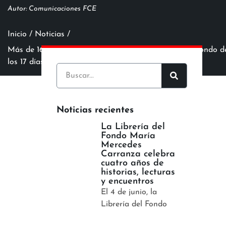
Autor:
Comunicaciones FCE
Inicio / Noticias /
Más de 16 mil libros vendidos en los tres stands del Fondo
los 17 días de la FILBo 2025
Noticias recientes
La Librería del
Fondo María
Mercedes
Carranza celebra
cuatro años de
historias, lecturas
y encuentros
El 4 de junio, la
Librería del Fondo