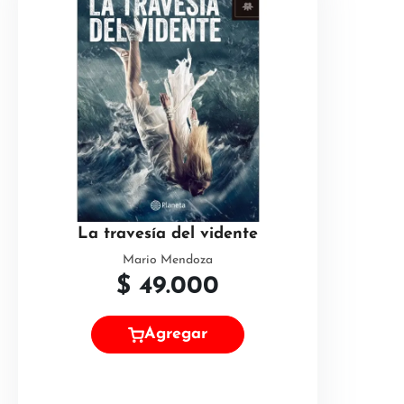
La travesía del vidente
Mario Mendoza
$
49.000
Agregar