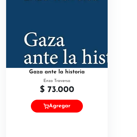
Gaza ante la historia
Enzo Traverso
$
73.000
Agregar