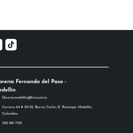
brería Fernando del Paso -
dellín
libreria.medellin@fce.com.co
Carrera 64 # 50-52, Barrio Carlos E. Restrepo. Medellín,
Colombia
320 891 7139