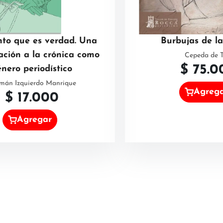
to que es verdad. Una
Burbujas de la
ción a la crónica como
Cepeda de T
$
75.0
nero periodístico
mán Izquierdo Manrique
Agreg
$
17.000
Agregar