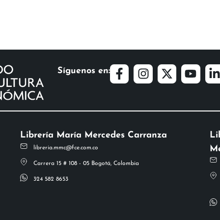
Síguenos en:
Librería María Mercedes Carranza
Li
Me
libreria.mmc@fce.com.co
Carrera 15 # 108 - 05 Bogotá, Colombia
324 582 8653