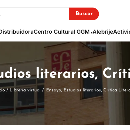
Buscar
Distribuidora
Centro Cultural GGM
Alebrije
Activ
dios literarios, Crít
cio / Librería virtual /
Ensayo, Estudios literarios, Crítica Liter