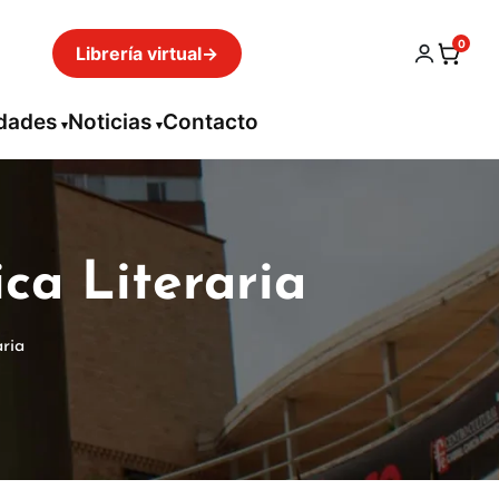
0
Librería virtual
→
idades
Noticias
Contacto
ica Literaria
aria