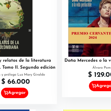
 relatos de la literatura
Doña Mercedes o la v
 Tomo II. Segunda edición
Álvaro Pom
$
129.
n y prólogo Luz Mary Giraldo
$
66.000
Agreg
Agregar