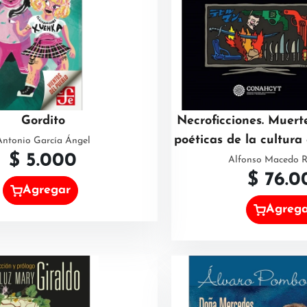
Gordito
Necroficciones. Muerte
poéticas de la cultur
Antonio García Ángel
$
5.000
Alfonso Macedo R
$
76.0
Agregar
Agreg