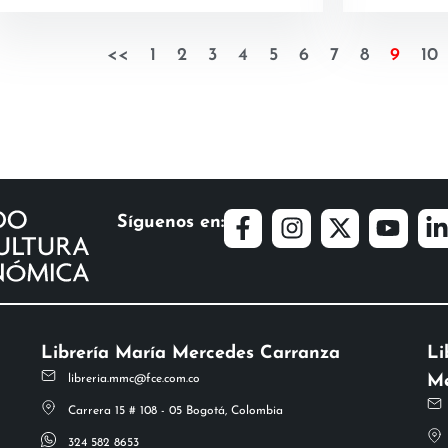
<<
1
2
3
4
5
6
7
8
9
10
Síguenos en:
Librería María Mercedes Carranza
Li
Me
libreria.mmc@fce.com.co
Carrera 15 # 108 - 05 Bogotá, Colombia
324 582 8653