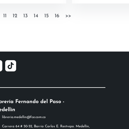
11
12
13
14
15
16
>>
brería Fernando del Paso -
dellín
libreria.medellin@fce.com.co
Carrera 64 # 50-52, Barrio Carlos E. Restrepo. Medellín,