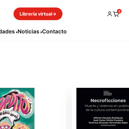
0
Librería virtual
→
idades
Noticias
Contacto