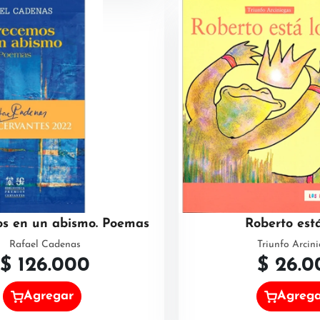
os en un abismo. Poemas
Roberto est
Rafael Cadenas
Triunfo Arcin
$
126.000
$
26.0
Agregar
Agreg