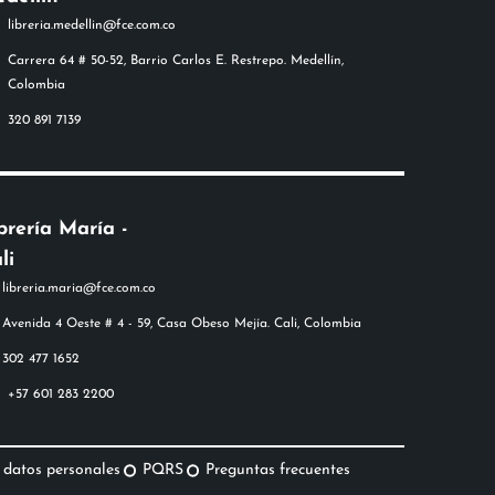
libreria.medellin@fce.com.co
Carrera 64 # 50-52, Barrio Carlos E. Restrepo. Medellín,
Colombia
320 891 7139
brería María -
li
+57 601 283 2200
 datos personales
PQRS
Preguntas frecuentes