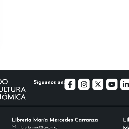
Síguenos en:
Librería María Mercedes Carranza
Li
Me
libreria.mmc@fce.com.co