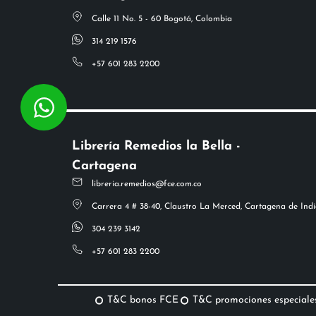
Calle 11 No. 5 - 60 Bogotá, Colombia
314 219 1576
+57 601 283 2200
Librería Remedios la Bella -
Cartagena
libreria.remedios@fce.com.co
Carrera 4 # 38-40, Claustro La Merced, Cartagena de Indi
304 239 3142
+57 601 283 2200
T&C bonos FCE
T&C promociones especiale