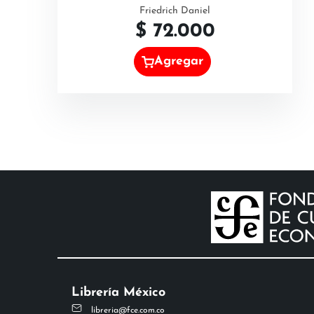
Friedrich Daniel
$
72.000
Agregar
Librería México
libreria@fce.com.co