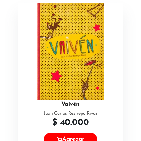
Vaivén
Juan Carlos Restrepo Rivas
$
40.000
Agregar