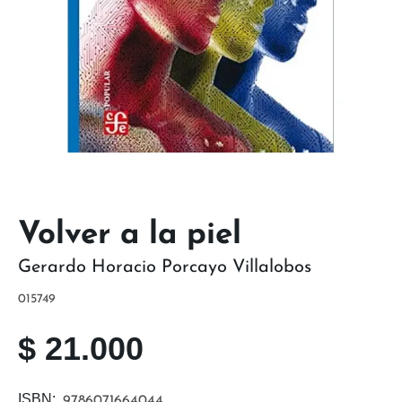
Volver a la piel
Gerardo Horacio Porcayo Villalobos
015749
$
21.000
ISBN:
9786071664044